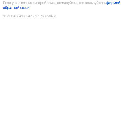
Если у вас возникли проблемы, пожалуйста, воспользуйтесь
формой
обратной связи
9179354884938542589
:
1786050488