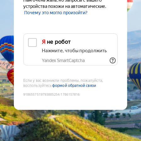
Нам очень жаль, но запросы с вашего
устройства похожи на автоматические.
Почему это могло произойти?
Я не робот
Нажмите, чтобы продолжить
Yandex SmartCaptcha
Если у вас возникли проблемы, пожалуйста,
воспользуйтесь
формой обратной связи
9186557519793885254
:
1786157816