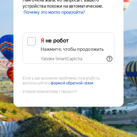
Нам очень жаль, но запросы с вашего
устройства похожи на автоматические.
Почему это могло произойти?
Я не робот
Нажмите, чтобы продолжить
Yandex SmartCaptcha
Если у вас возникли проблемы, пожалуйста,
воспользуйтесь
формой обратной связи
9193628165942870566
:
1786263177