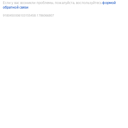
Если у вас возникли проблемы, пожалуйста, воспользуйтесь
формой
обратной связи
9180450006103155458
:
1786066807