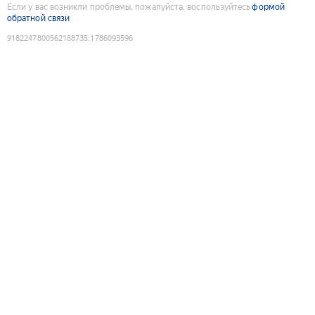
Если у вас возникли проблемы, пожалуйста, воспользуйтесь
формой
обратной связи
9182247800562188735
:
1786093596