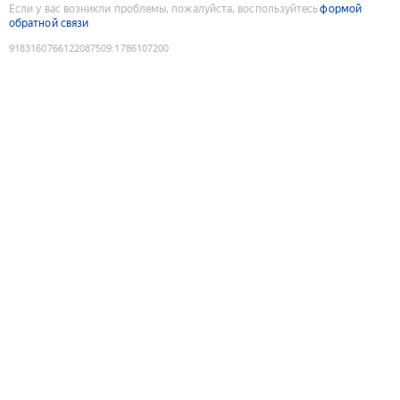
Если у вас возникли проблемы, пожалуйста, воспользуйтесь
формой
обратной связи
9183160766122087509
:
1786107200