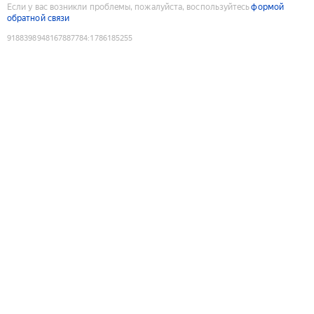
Если у вас возникли проблемы, пожалуйста, воспользуйтесь
формой
обратной связи
9188398948167887784
:
1786185255