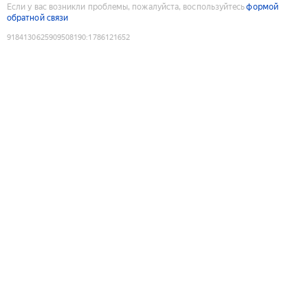
Если у вас возникли проблемы, пожалуйста, воспользуйтесь
формой
обратной связи
9184130625909508190
:
1786121652