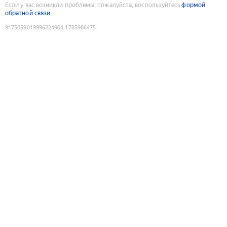
Если у вас возникли проблемы, пожалуйста, воспользуйтесь
формой
обратной связи
9175059019996224904
:
1785986475