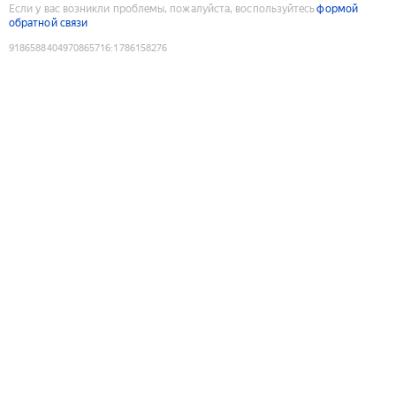
Если у вас возникли проблемы, пожалуйста, воспользуйтесь
формой
обратной связи
9186588404970865716
:
1786158276