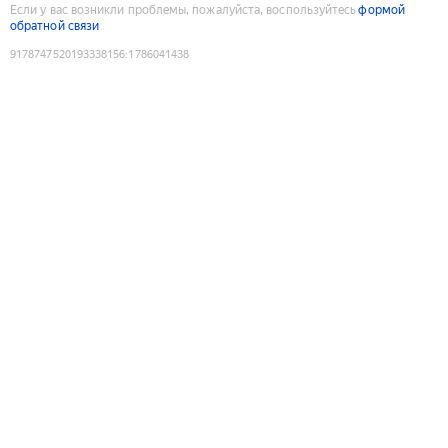
Если у вас возникли проблемы, пожалуйста, воспользуйтесь
формой
обратной связи
9178747520193338156
:
1786041438