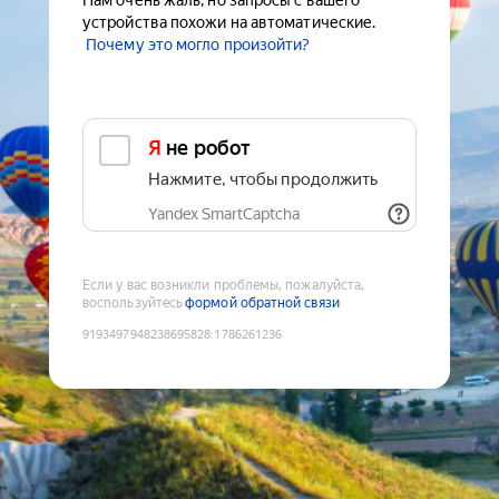
Нам очень жаль, но запросы с вашего
устройства похожи на автоматические.
Почему это могло произойти?
Я не робот
Нажмите, чтобы продолжить
Yandex SmartCaptcha
Если у вас возникли проблемы, пожалуйста,
воспользуйтесь
формой обратной связи
9193497948238695828
:
1786261236