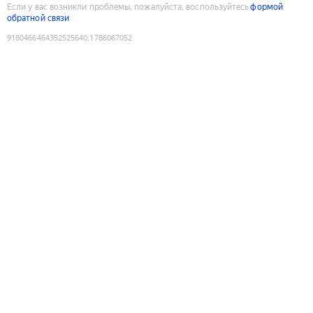
Если у вас возникли проблемы, пожалуйста, воспользуйтесь
формой
обратной связи
9180466464352525640
:
1786067052