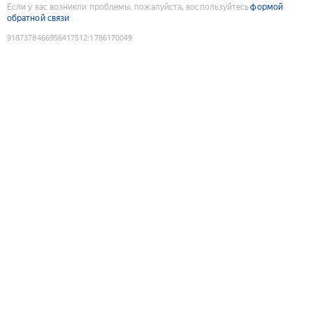
Если у вас возникли проблемы, пожалуйста, воспользуйтесь
формой
обратной связи
9187378466956417512
:
1786170049