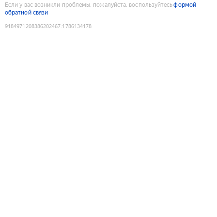
Если у вас возникли проблемы, пожалуйста, воспользуйтесь
формой
обратной связи
9184971208386202467
:
1786134178