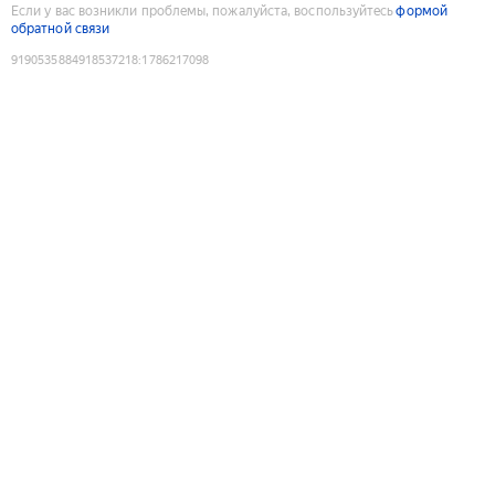
Если у вас возникли проблемы, пожалуйста, воспользуйтесь
формой
обратной связи
9190535884918537218
:
1786217098