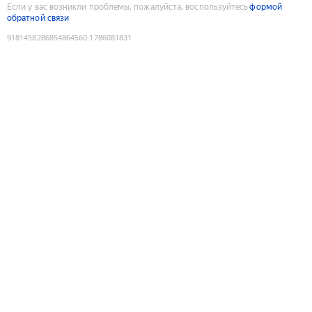
Если у вас возникли проблемы, пожалуйста, воспользуйтесь
формой
обратной связи
9181458286854864560
:
1786081831