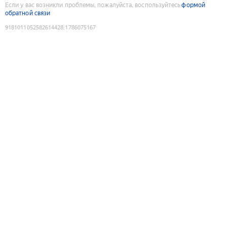
Если у вас возникли проблемы, пожалуйста, воспользуйтесь
формой
обратной связи
9181011052582614428
:
1786075167