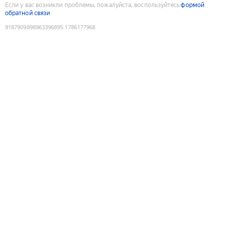
Если у вас возникли проблемы, пожалуйста, воспользуйтесь
формой
обратной связи
9187909898963396895
:
1786177968