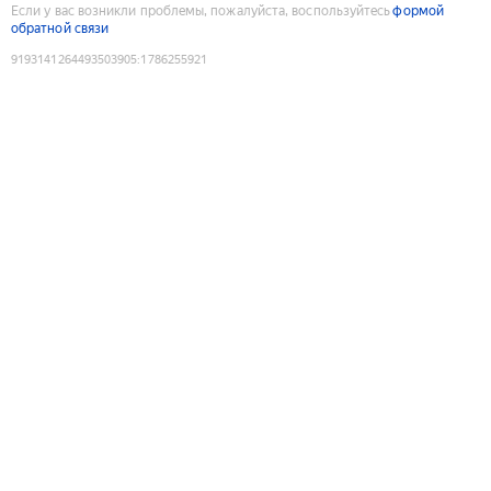
Если у вас возникли проблемы, пожалуйста, воспользуйтесь
формой
обратной связи
9193141264493503905
:
1786255921