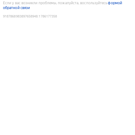
Если у вас возникли проблемы, пожалуйста, воспользуйтесь
формой
обратной связи
9187868983897658948
:
1786177358