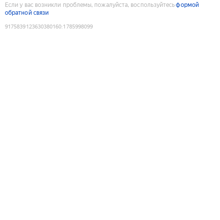
Если у вас возникли проблемы, пожалуйста, воспользуйтесь
формой
обратной связи
9175839123630380160
:
1785998099