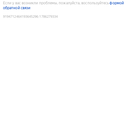
Если у вас возникли проблемы, пожалуйста, воспользуйтесь
формой
обратной связи
9194712464193645296
:
1786279334