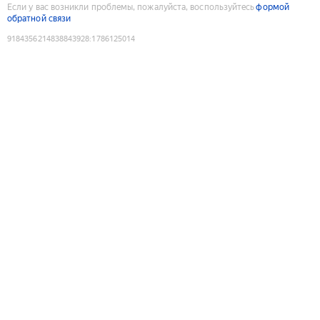
Если у вас возникли проблемы, пожалуйста, воспользуйтесь
формой
обратной связи
9184356214838843928
:
1786125014