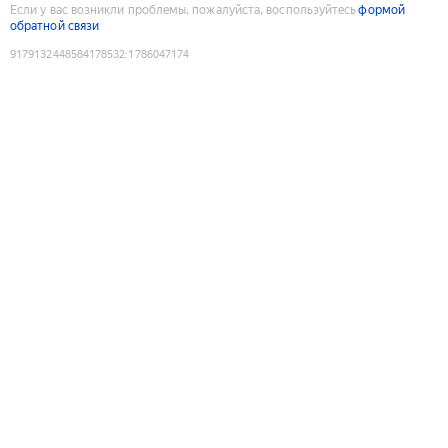
Если у вас возникли проблемы, пожалуйста, воспользуйтесь
формой
обратной связи
9179132448584178532
:
1786047174