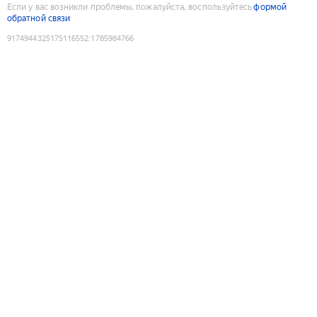
Если у вас возникли проблемы, пожалуйста, воспользуйтесь
формой
обратной связи
9174944325175116552
:
1785984766