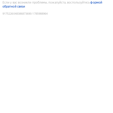
Если у вас возникли проблемы, пожалуйста, воспользуйтесь
формой
обратной связи
9175226048386873690
:
1785988964