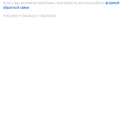
Если у вас возникли проблемы, пожалуйста, воспользуйтесь
формой
обратной связи
9192258571738445223
:
1786242768