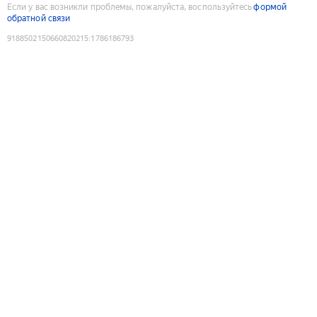
Если у вас возникли проблемы, пожалуйста, воспользуйтесь
формой
обратной связи
9188502150660820215
:
1786186793