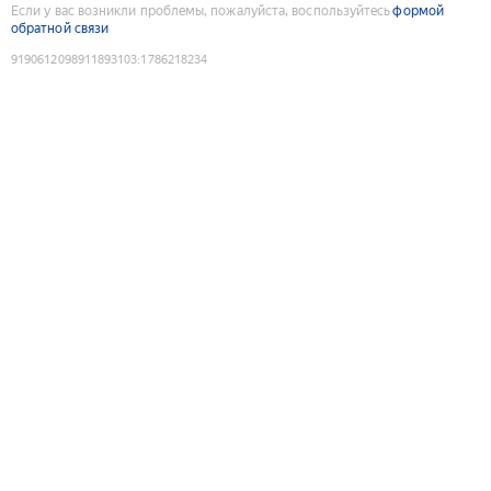
Если у вас возникли проблемы, пожалуйста, воспользуйтесь
формой
обратной связи
9190612098911893103
:
1786218234