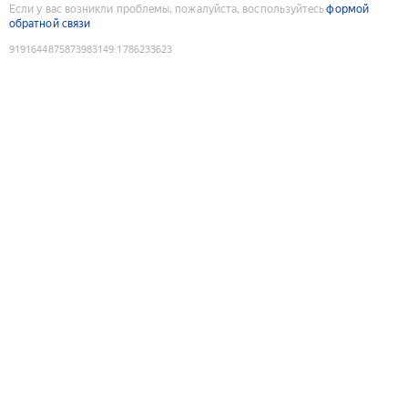
Если у вас возникли проблемы, пожалуйста, воспользуйтесь
формой
обратной связи
9191644875873983149
:
1786233623