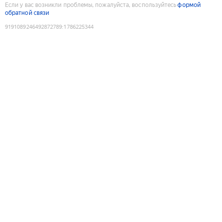
Если у вас возникли проблемы, пожалуйста, воспользуйтесь
формой
обратной связи
9191089246492872789
:
1786225344