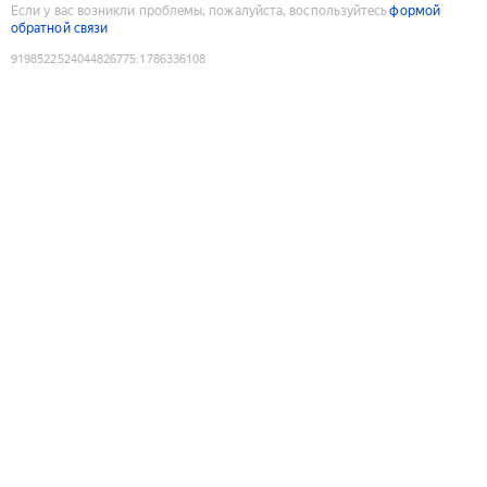
Если у вас возникли проблемы, пожалуйста, воспользуйтесь
формой
обратной связи
9198522524044826775
:
1786336108