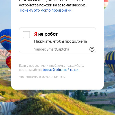
Нам очень жаль, но запросы с вашего
устройства похожи на автоматические.
Почему это могло произойти?
Я не робот
Нажмите, чтобы продолжить
Yandex SmartCaptcha
Если у вас возникли проблемы, пожалуйста,
воспользуйтесь
формой обратной связи
9183710049155888224
:
1786115385