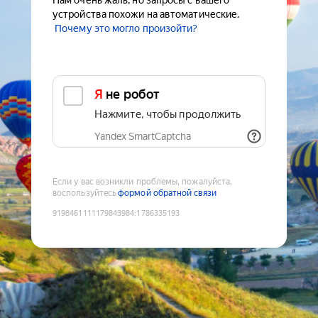
Нам очень жаль, но запросы с вашего
устройства похожи на автоматические.
Почему это могло произойти?
Я не робот
Нажмите, чтобы продолжить
Yandex SmartCaptcha
Если у вас возникли проблемы, пожалуйста,
воспользуйтесь
формой обратной связи
9198461111179843984
:
1786335193