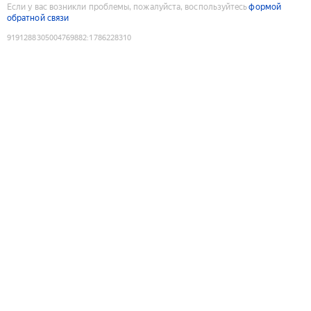
Если у вас возникли проблемы, пожалуйста, воспользуйтесь
формой
обратной связи
9191288305004769882
:
1786228310