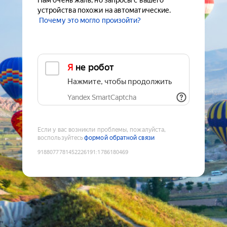
Нам очень жаль, но запросы с вашего
устройства похожи на автоматические.
Почему это могло произойти?
Я не робот
Нажмите, чтобы продолжить
Yandex SmartCaptcha
Если у вас возникли проблемы, пожалуйста,
воспользуйтесь
формой обратной связи
9188077781452226191
:
1786180469