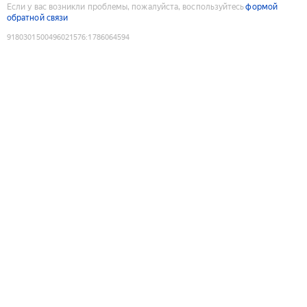
Если у вас возникли проблемы, пожалуйста, воспользуйтесь
формой
обратной связи
9180301500496021576
:
1786064594