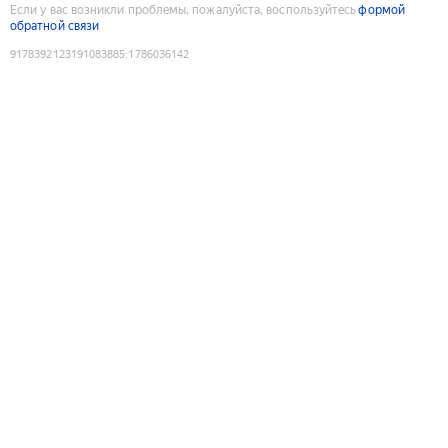
Если у вас возникли проблемы, пожалуйста, воспользуйтесь
формой
обратной связи
9178392123191083885
:
1786036142