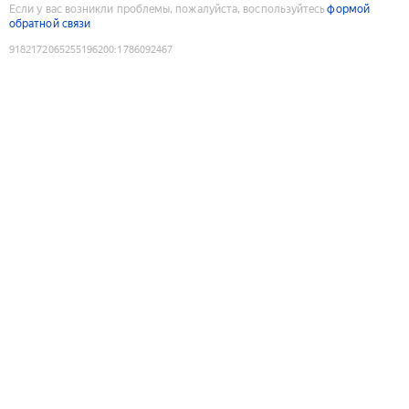
Если у вас возникли проблемы, пожалуйста, воспользуйтесь
формой
обратной связи
9182172065255196200
:
1786092467