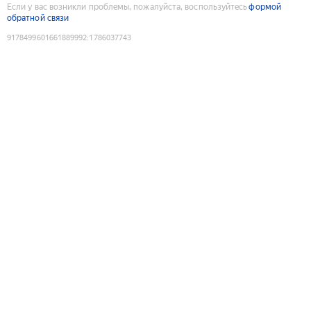
Если у вас возникли проблемы, пожалуйста, воспользуйтесь
формой
обратной связи
9178499601661889992
:
1786037743