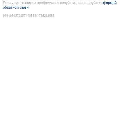
Если у вас возникли проблемы, пожалуйста, воспользуйтесь
формой
обратной связи
9194964379257443353
:
1786283088