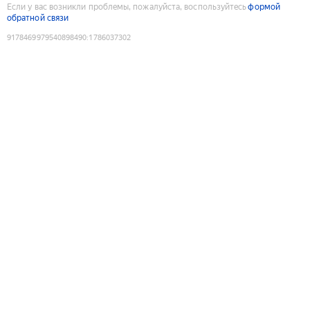
Если у вас возникли проблемы, пожалуйста, воспользуйтесь
формой
обратной связи
9178469979540898490
:
1786037302