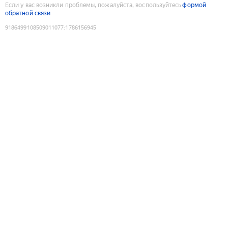
Если у вас возникли проблемы, пожалуйста, воспользуйтесь
формой
обратной связи
9186499108509011077
:
1786156945