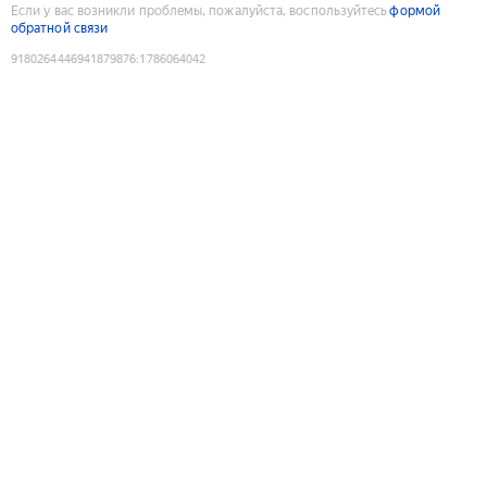
Если у вас возникли проблемы, пожалуйста, воспользуйтесь
формой
обратной связи
9180264446941879876
:
1786064042