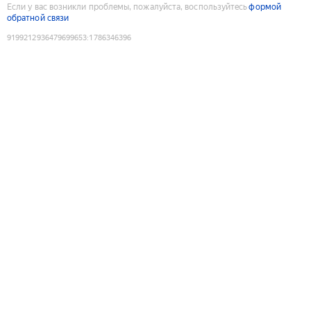
Если у вас возникли проблемы, пожалуйста, воспользуйтесь
формой
обратной связи
9199212936479699653
:
1786346396