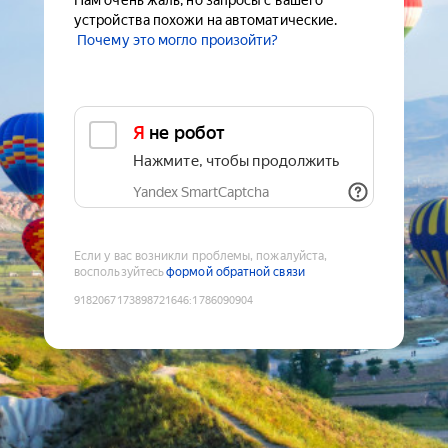
Нам очень жаль, но запросы с вашего
устройства похожи на автоматические.
Почему это могло произойти?
Я не робот
Нажмите, чтобы продолжить
Yandex SmartCaptcha
Если у вас возникли проблемы, пожалуйста,
воспользуйтесь
формой обратной связи
9182067173898721646
:
1786090904