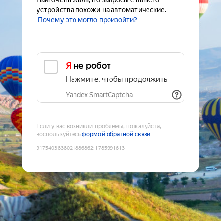
Нам очень жаль, но запросы с вашего
устройства похожи на автоматические.
Почему это могло произойти?
Я не робот
Нажмите, чтобы продолжить
Yandex SmartCaptcha
Если у вас возникли проблемы, пожалуйста,
воспользуйтесь
формой обратной связи
9175403838021886862
:
1785991613