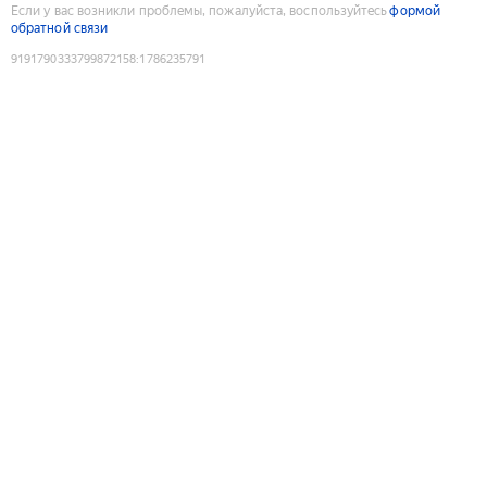
Если у вас возникли проблемы, пожалуйста, воспользуйтесь
формой
обратной связи
9191790333799872158
:
1786235791