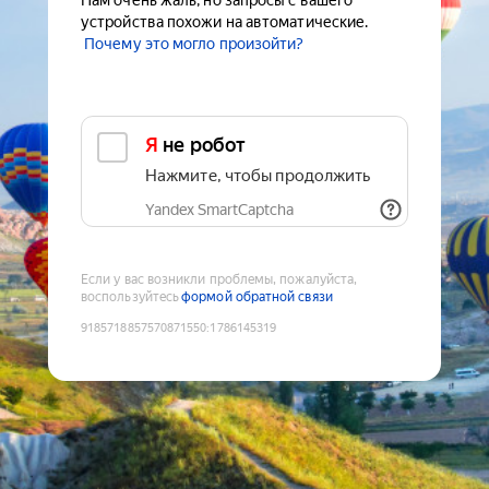
Нам очень жаль, но запросы с вашего
устройства похожи на автоматические.
Почему это могло произойти?
Я не робот
Нажмите, чтобы продолжить
Yandex SmartCaptcha
Если у вас возникли проблемы, пожалуйста,
воспользуйтесь
формой обратной связи
9185718857570871550
:
1786145319